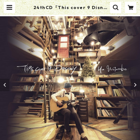
24thCD『This cover 9 Disne
y』 | わたなべゆう オンラインショ
ップ