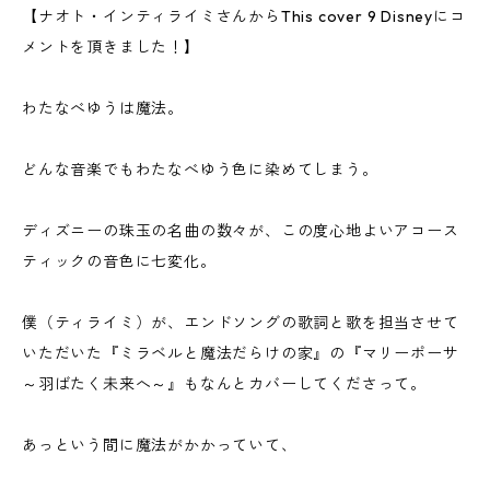
【ナオト・インティライミさんからThis cover 9 Disneyにコ
メントを頂きました！】
わたなべゆうは魔法。
どんな音楽でもわたなべゆう色に染めてしまう。
ディズニーの珠玉の名曲の数々が、この度心地よいアコース
ティックの音色に七変化。
僕（ティライミ）が、エンドソングの歌詞と歌を担当させて
いただいた『ミラベルと魔法だらけの家』の『マリーポーサ
～羽ばたく未来へ～』もなんとカバーしてくださって。
あっという間に魔法がかかっていて、