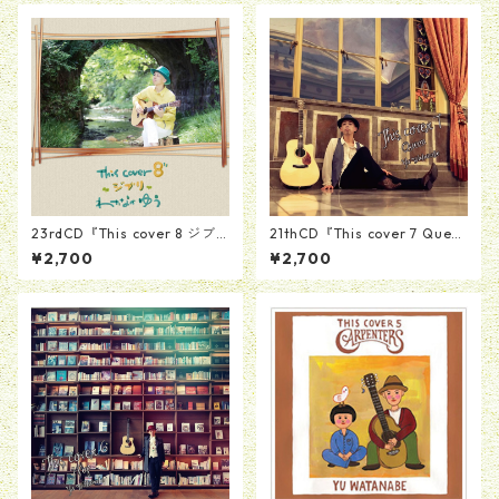
23rdCD『This cover 8 ジブ
21thCD『This cover 7 Quee
リ』
n』
¥2,700
¥2,700