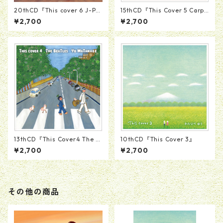
20thCD『This cover 6 J-Po
15thCD『This Cover 5 Carpe
p』
nters』
¥2,700
¥2,700
13thCD『This Cover4 The B
10thCD『This Cover 3』
eatles』
¥2,700
¥2,700
その他の商品