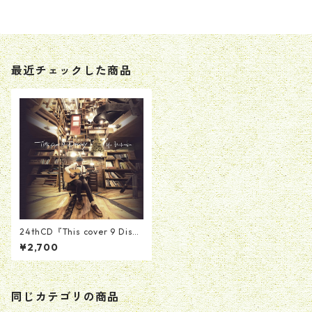
最近チェックした商品
24thCD『This cover 9 Disne
y』
¥2,700
同じカテゴリの商品