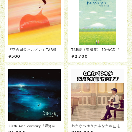
『空の国のハルメン』TAB譜(1
TAB譜（楽譜集） 10thCD『T
曲）
his Cover 3』
¥500
¥2,700
20th Anniversary『深海の
わたなべゆうがあなたの曲を
月』絵本ブックレットつきCD
作ります。