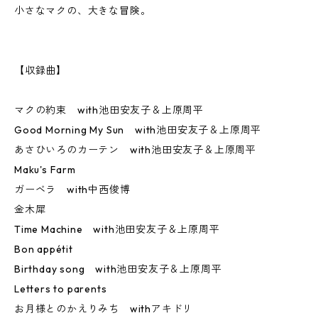
小さなマクの、大きな冒険。
【収録曲】
マクの約束 with池田安友子＆上原周平
Good Morning My Sun with池田安友子＆上原周平
あさひいろのカーテン with池田安友子＆上原周平
Maku's Farm
ガーベラ with中西俊博
金木犀
Time Machine with池田安友子＆上原周平
Bon appétit
Birthday song with池田安友子＆上原周平
Letters to parents
お月様とのかえりみち withアキドリ