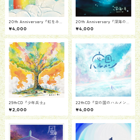
20th Anniversary『虹をみつ
20th Anniversary『深海の
けたら』絵本ブックレットつ
月』絵本ブックレットつきCD
¥4,000
¥4,000
きCD
25thCD『少年兵士』
22thCD『空の国のハルメン』
【絵本＆CD】
¥2,000
¥4,000