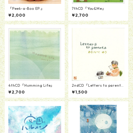
『Peek-a-Boo EP.』
7thCD『You&Me』
¥2,000
¥2,700
4thCD『Humming Life』
2ndCD『Letters to parent
s』
¥2,700
¥1,500